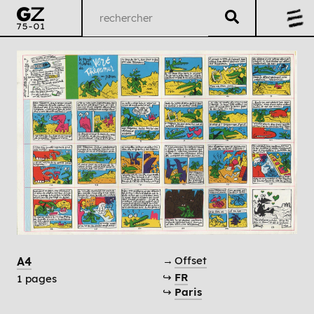
→
Offset
A4
↪
FR
1 pages
↪
Paris