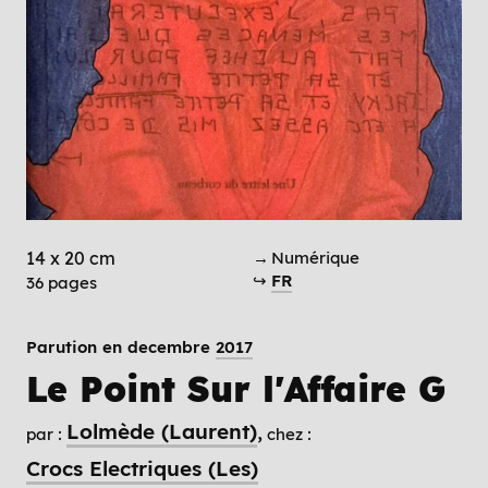
14 x 20 cm
→ Numérique
↪
FR
36 pages
Parution en decembre
2017
Le Point Sur l'Affaire G
Lolmède (Laurent)
par :
chez :
Crocs Electriques (Les)