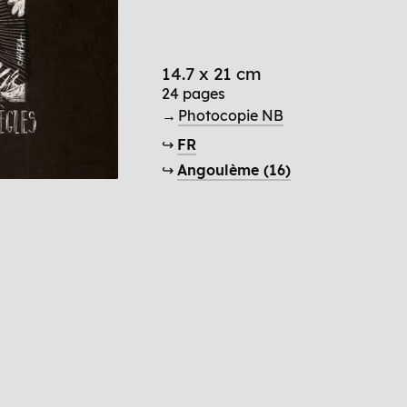
14.7 x 21 cm
24 pages
→
Photocopie NB
↪
FR
↪
Angoulème (16)