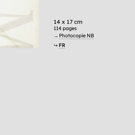
14 x 17 cm
114 pages
→
Photocopie NB
↪
FR