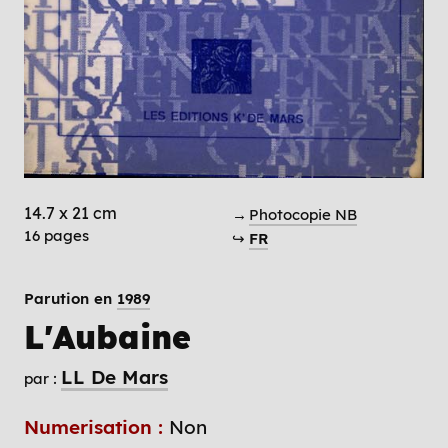
14.7 x 21 cm
→
Photocopie NB
16 pages
↪
FR
Parution en
1989
L'Aubaine
LL De Mars
par :
Numerisation :
Non