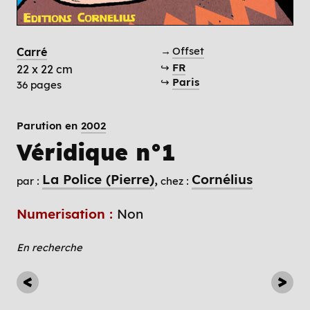
→
Offset
Carré
↪
FR
22 x 22 cm
↪
Paris
36 pages
Parution en
2002
Véridique n°1
La Police (Pierre)
Cornélius
par :
chez :
Numerisation :
Non
En recherche