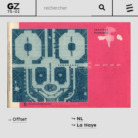
↪
NL
→
Offset
↪
La Haye