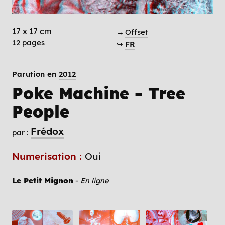
17 x 17 cm
→
Offset
12 pages
↪
FR
Parution en
2012
Poke Machine - Tree
People
Frédox
par :
Numerisation :
Oui
Le Petit Mignon
-
En ligne