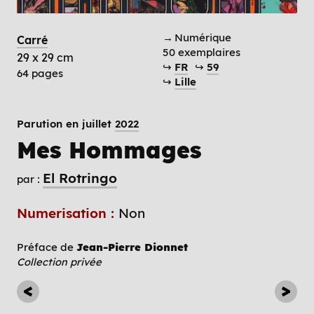
→ Numérique
Carré
50 exemplaires
29 x 29 cm
↪
FR
↪
59
64 pages
↪
Lille
Parution en juillet
2022
Mes Hommages
El Rotringo
par :
Numerisation :
Non
Préface de
Jean-Pierre Dionnet
Collection privée