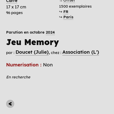
→
Offset
Carré
1500 exemplaires
17 x 17 cm
↪
FR
96 pages
↪
Paris
Parution en octobre
2024
Jeu Memory
Doucet (Julie)
Association (L')
par :
chez :
Numerisation :
Non
En recherche