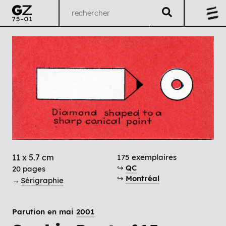
11 x 5.7 cm
175 exemplaires
↪
QC
20 pages
↪
Montréal
→
Sérigraphie
Parution en mai
2001