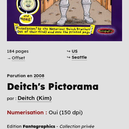
184 pages
↪
US
↪
Seattle
→
Offset
Parution en
2008
Deitch's Pictorama
Deitch (Kim)
par :
Numerisation :
Oui (150 dpi)
Edition
Fantagraphics
-
Collection privée