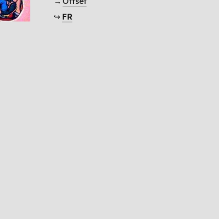
→
Offset
↪
FR