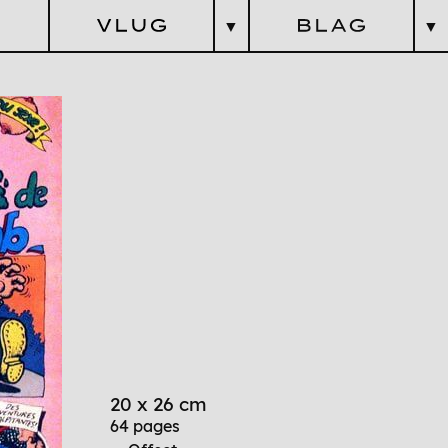
▼
▼
litaire &
zarreries
G
L
ittéraires &
énérationnel
A
rtistiques
G
aranties
logique
teurs
Cosmique
Revues
Pratique
Questions Esthétiques
20 x 26 cm
64 pages