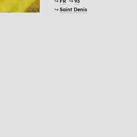
↪
FR
↪
93
↪
Saint Denis