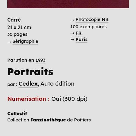
→
Photocopie NB
Carré
100 exemplaires
21 x 21 cm
↪
FR
30 pages
↪
Paris
→
Sérigraphie
Parution en
1993
Portraits
Cedlex
Auto édition
par :
Numerisation :
Oui (300 dpi)
Collectif
Collection
Fanzinothèque
de Poitiers