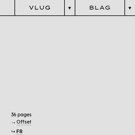
▼
▼
litaire &
zarreries
G
L
ittéraires &
énérationnel
A
rtistiques
G
aranties
logique
teurs
Cosmique
Revues
Pratique
Questions Esthétiques
36 pages
→
Offset
↪
FR