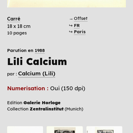
→
Offset
Carré
↪
FR
18 x 18 cm
↪
Paris
10 pages
Parution en
1988
Lili Calcium
Calcium (Lili)
par :
Numerisation :
Oui (150 dpi)
Edition
Galerie Horloge
Collection
Zentralinstitut
(Munich)