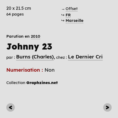
20 x 21.5 cm
→
Offset
64 pages
↪
FR
↪
Marseille
Parution en
2010
Johnny 23
Burns (Charles)
Le Dernier Cri
par :
chez :
Numerisation :
Non
Collection
Graphzines.net