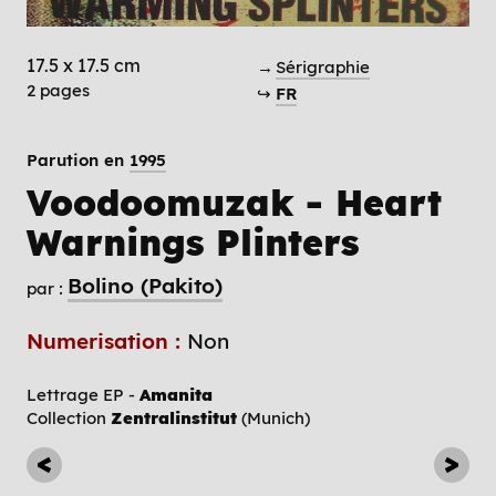
17.5 x 17.5 cm
→
Sérigraphie
2 pages
↪
FR
Parution en
1995
Voodoomuzak - Heart
Warnings Plinters
Bolino (Pakito)
par :
Numerisation :
Non
Lettrage EP -
Amanita
Collection
Zentralinstitut
(Munich)