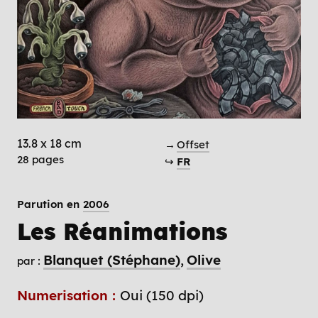
13.8 x 18 cm
→
Offset
28 pages
↪
FR
Parution en
2006
Les Réanimations
Blanquet (Stéphane)
Olive
par :
Numerisation :
Oui (150 dpi)