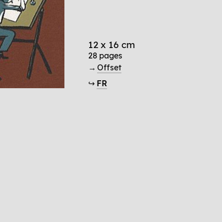
12 x 16 cm
28 pages
→
Offset
↪
FR