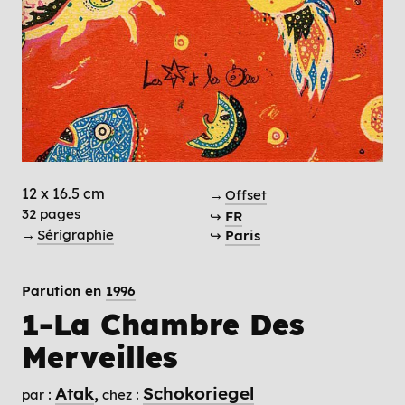
12 x 16.5 cm
→
Offset
32 pages
↪
FR
→
Sérigraphie
↪
Paris
Parution en
1996
1-La Chambre Des
Merveilles
Atak
Schokoriegel
par :
chez :