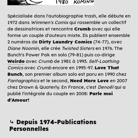
Spécialisée dans l'autobiographie trash, elle débute en
1972 dans
Wimmen's Comix
qui rassemble un collectif
de dessinatrices et rencontre
Crumb
avec qui elle
forme un couple d'auteurs mixte. Ils publient ensemble
2 numéros de
Dirty Laundry Comics
(74-77), avec
Diane Noomin
, elle crée
Twisted Sisters
en 1976. The
Bunch's Power Pak en solo (79-81) puis co-dirige
Weirdo
avec
Crumb
de 1981 à 1993.
Self-Loathing
Comics
avec
Crumb
encore en 1995-97.
Love That
Bunch
, son premier album solo est paru en 1990 chez
Fantagraphics
et le second,
Need More Love
en 2007
chez Drawn & Quaterly. En France, c'est
Denoël
qui a
publié l'intégrale du couple en 2008:
Parle moi
d'Amour!
⤷ Depuis 1974-Publications
Personnelles